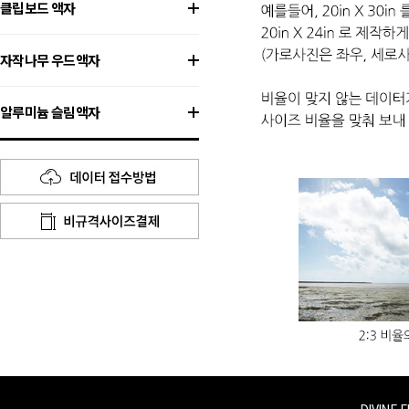
클립보드 액자
자작나무 우드액자
알루미늄 슬림액자